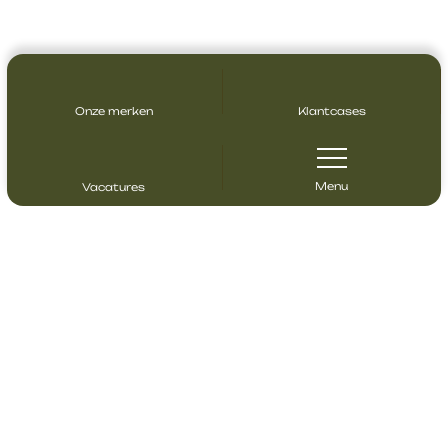
Onze merken
Klantcases
Menu
Vacatures
Contact opnemen
Heeft u vragen? Neem gerust contact
met ons op!
+31 (0)85 4883 510