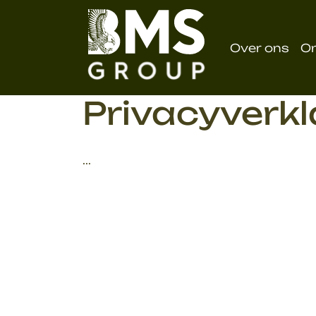
overslaan
Over ons
O
Privacyverkl
...