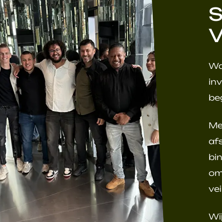
S
V
Wa
in
be
Me
af
bi
om
ve
Wi