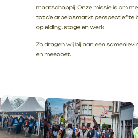
maatschappij. Onze missie is om m
tot de arbeidsmarkt perspectief te 
opleiding, stage en werk.
Zo dragen wij bij aan een samenlevi
en meedoet.
oto
lbum
verslaan