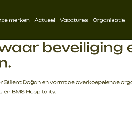
nze merken
Actueel
Vacatures
Organisatie
aar beveiliging e
n.
r Bülent Doğan en vormt de overkoepelende organ
s en BMS Hospitality.