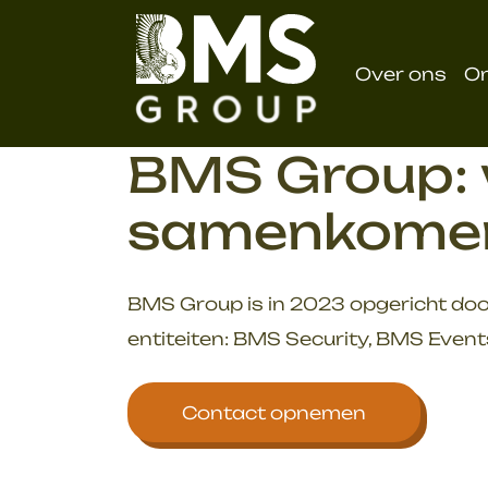
overslaan
Over ons
O
BMS Group: w
samenkome
BMS Group is in 2023 opgericht doo
entiteiten: BMS Security, BMS Event
Contact opnemen