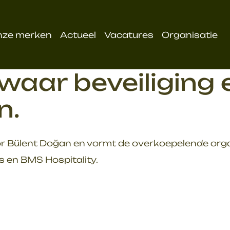
nze merken
Actueel
Vacatures
Organisatie
aar beveiliging e
n.
r Bülent Doğan en vormt de overkoepelende organ
s en BMS Hospitality.