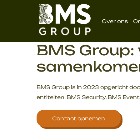
overslaan
Over ons
O
BMS Group: w
samenkome
BMS Group is in 2023 opgericht doo
entiteiten: BMS Security, BMS Event
Contact opnemen