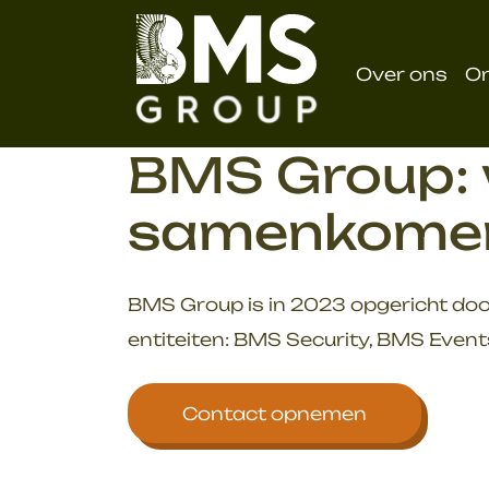
overslaan
Over ons
O
BMS Group: w
samenkome
BMS Group is in 2023 opgericht doo
entiteiten: BMS Security, BMS Event
Contact opnemen