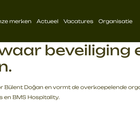
nze merken
Actueel
Vacatures
Organisatie
aar beveiliging e
n.
r Bülent Doğan en vormt de overkoepelende organ
s en BMS Hospitality.