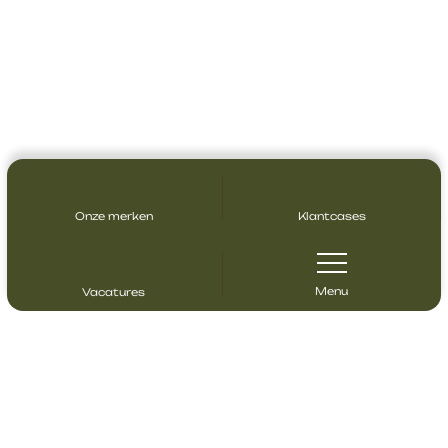
Onze merken
Klantcases
Menu
Vacatures
Contact opnemen
Heeft u vragen? Neem gerust contact