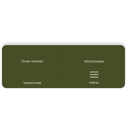
Onze merken
Klantcases
Menu
Vacatures
Contact opnemen
Heeft u vragen? Neem gerust contact