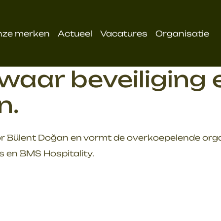
nze merken
Actueel
Vacatures
Organisatie
aar beveiliging e
n.
r Bülent Doğan en vormt de overkoepelende organ
s en BMS Hospitality.