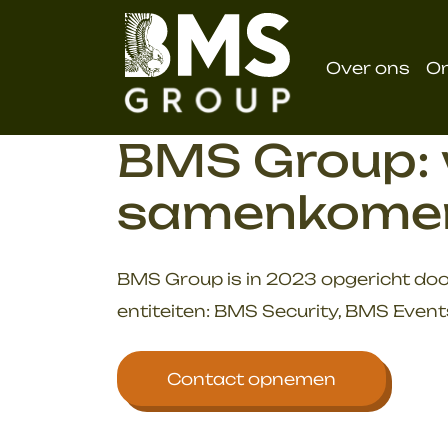
overslaan
Over ons
O
BMS Group: w
samenkome
BMS Group is in 2023 opgericht doo
entiteiten: BMS Security, BMS Event
Contact opnemen