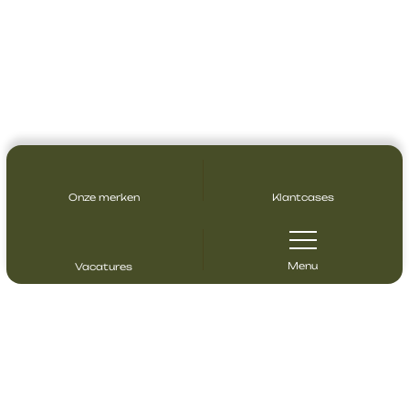
Onze merken
Klantcases
Menu
Vacatures
Contact opnemen
Heeft u vragen? Neem gerust contact