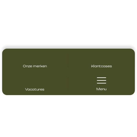
Onze merken
Klantcases
Menu
Vacatures
Contact opnemen
Heeft u vragen? Neem gerust contact