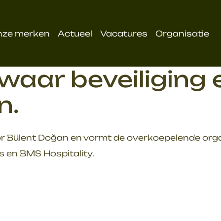
nze merken
Actueel
Vacatures
Organisatie
aar beveiliging e
n.
r Bülent Doğan en vormt de overkoepelende organ
s en BMS Hospitality.