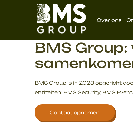
overslaan
Over ons
O
BMS Group: w
samenkome
BMS Group is in 2023 opgericht doo
entiteiten: BMS Security, BMS Event
Contact opnemen