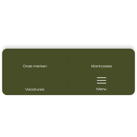
Onze merken
Klantcases
Menu
Vacatures
Contact opnemen
Heeft u vragen? Neem gerust contact