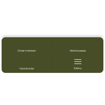
Onze merken
Klantcases
Menu
Vacatures
Contact opnemen
Heeft u vragen? Neem gerust contact